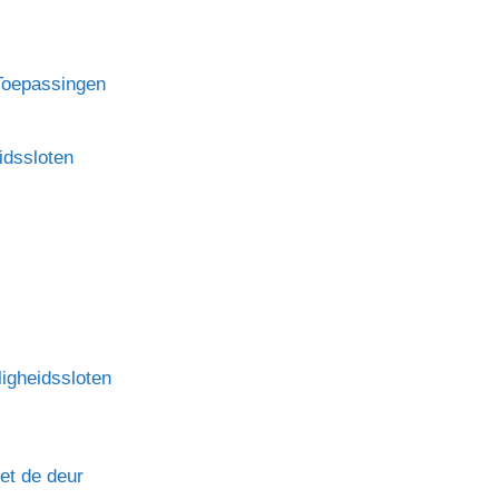
 Toepassingen
idssloten
ligheidssloten
met de deur