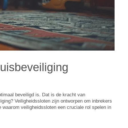
uisbeveiliging
timaal beveiligd is. Dat is de kracht van
liging? Veiligheidssloten zijn ontworpen om inbrekers
waarom veiligheidssloten een cruciale rol spelen in