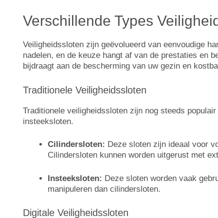
Verschillende Types Veilighe
Veiligheidssloten zijn geëvolueerd van eenvoudige han
nadelen, en de keuze hangt af van de prestaties en b
bijdraagt aan de bescherming van uw gezin en kostb
Traditionele Veiligheidssloten
Traditionele veiligheidssloten zijn nog steeds popul
insteeksloten.
Cilindersloten:
Deze sloten zijn ideaal voor vo
Cilindersloten kunnen worden uitgerust met extr
Insteeksloten:
Deze sloten worden vaak gebruik
manipuleren dan cilindersloten.
Digitale Veiligheidssloten