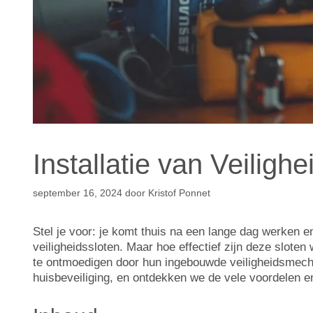
Installatie van Veiligh
september 16, 2024
door
Kristof Ponnet
Stel je voor: je komt thuis na een lange dag werken en
veiligheidssloten. Maar hoe effectief zijn deze slote
te ontmoedigen door hun ingebouwde veiligheidsmechan
huisbeveiliging, en ontdekken we de vele voordelen 