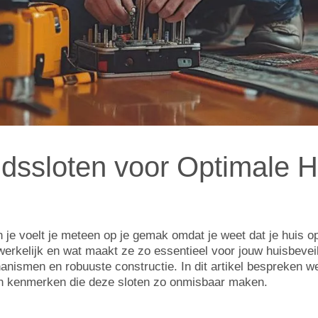
eidssloten voor Optimale H
 je voelt je meteen op je gemak omdat je weet dat je huis op
n werkelijk en wat maakt ze zo essentieel voor jouw huisbevei
ismen en robuuste constructie. In dit artikel bespreken we 
en kenmerken die deze sloten zo onmisbaar maken.