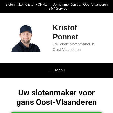
Slotenmaker Kristof PONNET – De nummer één van Oost-Vlaanderen
– 24/7 Service
Kristof
Ponnet
Uw lokale slotenmaker in
Oost-Vlaanderen
Menu
Uw slotenmaker voor
gans Oost-Vlaanderen