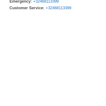
Emergency:
+32468113399
Customer Service:
+32468113399