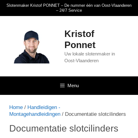
Slotenmaker Kristof PONNET – De nummer één van Oost-Vlaanderen
– 24/7 Service
Kristof
Ponnet
Uw lokale slotenmaker in
Oost-Vlaanderen
Menu
Home
/
Handleidigen -
Montagehandleidingen
/ Documentatie slotcilinders
Documentatie slotcilinders