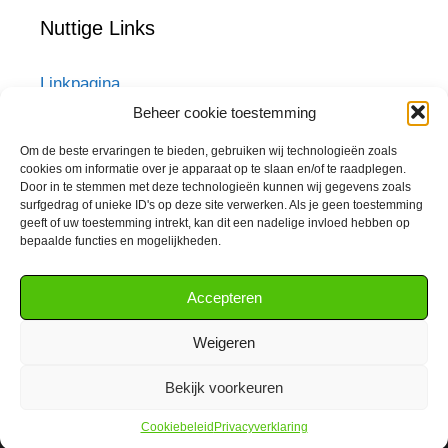
Nuttige Links
Linkpagina
DOM Sleutelservice
Beheer cookie toestemming
Veiligheidscilinders
ST-raambeveiliging.be
Om de beste ervaringen te bieden, gebruiken wij technologieën zoals
cookies om informatie over je apparaat op te slaan en/of te raadplegen.
ST-loketintercom.be
Door in te stemmen met deze technologieën kunnen wij gegevens zoals
Techno-preventie.be
surfgedrag of unieke ID's op deze site verwerken. Als je geen toestemming
Rookmelder verplicht vanaf 1/1/2020
geeft of uw toestemming intrekt, kan dit een nadelige invloed hebben op
Security Tools BV
bepaalde functies en mogelijkheden.
Webshop
Malafide slotenmakers
Accepteren
Weigeren
Webdesign by
Hazier
– Slotenmakerij PONNET – BTW
0698.958.244
Bekijk voorkeuren
© 2026 Kristof Ponnet
• Gebouwd met
GeneratePress
Cookiebeleid
Privacyverklaring