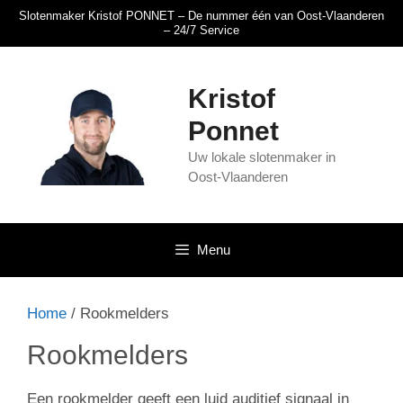
Slotenmaker Kristof PONNET – De nummer één van Oost-Vlaanderen
– 24/7 Service
Kristof
Ponnet
Uw lokale slotenmaker in
Oost-Vlaanderen
Menu
Home
/ Rookmelders
Rookmelders
Een rookmelder geeft een luid auditief signaal in