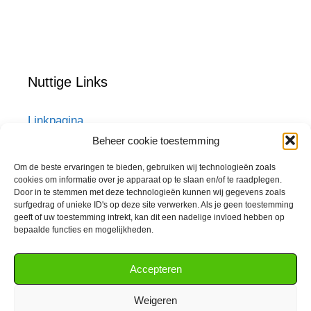
Nuttige Links
Linkpagina
DOM Sleutelservice
Beheer cookie toestemming
Veiligheidscilinders
ST-raambeveiliging.be
Om de beste ervaringen te bieden, gebruiken wij technologieën zoals
ST-loketintercom.be
cookies om informatie over je apparaat op te slaan en/of te raadplegen.
Door in te stemmen met deze technologieën kunnen wij gegevens zoals
Techno-preventie.be
surfgedrag of unieke ID's op deze site verwerken. Als je geen toestemming
Rookmelder verplicht vanaf 1/1/2020
geeft of uw toestemming intrekt, kan dit een nadelige invloed hebben op
Security Tools BV
bepaalde functies en mogelijkheden.
Webshop
Malafide slotenmakers
Accepteren
Weigeren