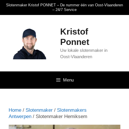
Slotenmaker Kristof PONNET – De nummer één van Oost-Vlaanderen
– 24/7 Service
Kristof
Ponnet
Uw lokale slotenmaker in
Oost-Vlaanderen
Menu
Home
/
Slotenmaker
/
Slotenmakers
Antwerpen
/ Slotenmaker Hemiksem