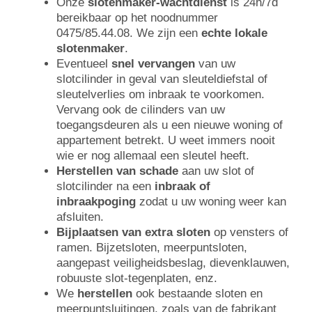
Onze
slotenmaker-wachtdienst
is 24h/7d
bereikbaar op het noodnummer
0475/85.44.08. We zijn een
echte lokale
slotenmaker
.
Eventueel
snel vervangen
van uw
slotcilinder in geval van sleuteldiefstal of
sleutelverlies om inbraak te voorkomen.
Vervang ook de cilinders van uw
toegangsdeuren als u een nieuwe woning of
appartement betrekt. U weet immers nooit
wie er nog allemaal een sleutel heeft.
Herstellen van schade
aan uw slot of
slotcilinder na een
inbraak of
inbraakpoging
zodat u uw woning weer kan
afsluiten.
Bijplaatsen van extra sloten
op vensters of
ramen. Bijzetsloten, meerpuntsloten,
aangepast veiligheidsbeslag, dievenklauwen,
robuuste slot-tegenplaten, enz.
We
herstellen
ook bestaande sloten en
meerpuntsluitingen, zoals van de fabrikant