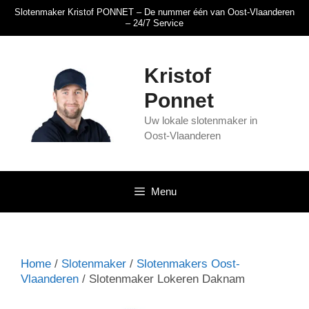
Slotenmaker Kristof PONNET – De nummer één van Oost-Vlaanderen
– 24/7 Service
Kristof
Ponnet
Uw lokale slotenmaker in
Oost-Vlaanderen
Menu
Home
/
Slotenmaker
/
Slotenmakers Oost-
Vlaanderen
/ Slotenmaker Lokeren Daknam