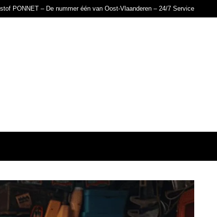
istof PONNET – De nummer één van Oost-Vlaanderen – 24/7 Service