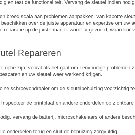
dig en test de functionaliteit. Vervang de sleutel indien nodig
een breed scala aan problemen aanpakken, van kapotte sleut
 beschikken over de juiste apparatuur en expertise om uw au
de reparatie op de juiste manier wordt uitgevoerd, waardoo
eutel Repareren
e optie zijn, vooral als het gaat om eenvoudige problemen zo
 besparen en uw sleutel weer werkend krijgen.
leine schroevendraaier om de sleutelbehuizing voorzichtig t
: Inspecteer de printplaat en andere onderdelen op zichtbare
 nodig, vervang de batterij, microschakelaars of andere bes
alle onderdelen terug en sluit de behuizing zorgvuldig.