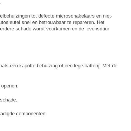
.
elbehuizingen tot defecte microschakelaars en niet-
tosleutel snel en betrouwbaar te repareren. Het
r verdere schade wordt voorkomen en de levensduur
als een kapotte behuizing of een lege batterij. Met de
e openen.
 schade.
chadigde componenten.