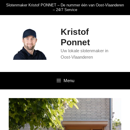
Slotenmaker Kristof PONNET – De nummer één van Oost-Vlaanderen
– 24/7 Service
Kristof
Ponnet
Uw lokale slotenmaker in
Oost-Vlaanderen
Menu