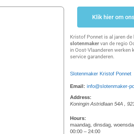
Klik hier om ons
Kristof Ponnet is al jaren de
slotenmaker
van de regio O
in Oost-Vlaanderen werken k
service garanderen.
Slotenmaker Kristof Ponnet
Email:
info@slotenmaker-po
Address:
Koningin Astridlaan 54A
,
92
Hours:
maandag, dinsdag, woensdag
00:00 – 24:00