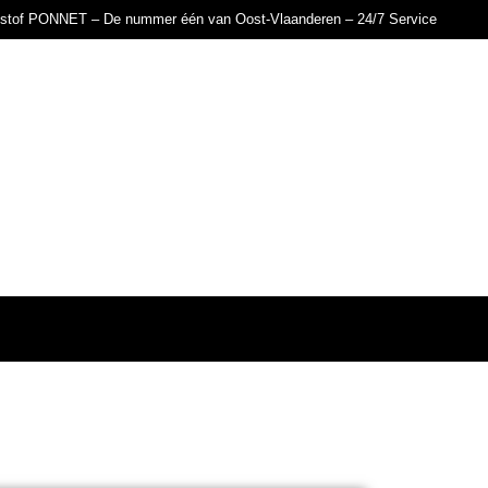
istof PONNET – De nummer één van Oost-Vlaanderen – 24/7 Service