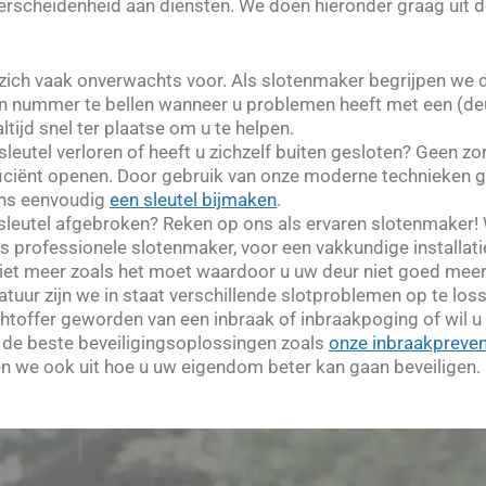
verscheidenheid aan diensten. We doen hieronder graag uit
zich vaak onverwachts voor. Als slotenmaker begrijpen we 
én nummer te bellen wanneer u problemen heeft met een (de
tijd snel ter plaatse om u te helpen.
)sleutel verloren of heeft u zichzelf buiten gesloten? Geen z
fficiënt openen. Door gebruik van onze moderne technieken
 ons eenvoudig
een sleutel bijmaken
.
f sleutel afgebroken? Reken op ons als ervaren slotenmaker
ls professionele slotenmaker, voor een vakkundige installati
niet meer zoals het moet waardoor u uw deur niet goed meer o
atuur zijn we in staat verschillende slotproblemen op te los
achtoffer geworden van een inbraak of inbraakpoging of wil
t de beste beveiligingsoplossingen zoals
onze inbraakpreven
en we ook uit hoe u uw eigendom beter kan gaan beveiligen.