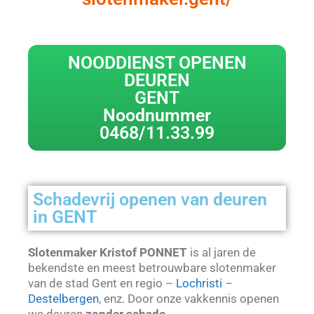
NOODDIENST OPENEN
DEUREN
GENT
Noodnummer
0468/11.33.99
Schadevrij openen van deuren
in GENT
Slotenmaker Kristof PONNET
is al jaren de
bekendste en meest betrouwbare slotenmaker
van de stad Gent en regio –
Lochristi
–
Destelbergen
, enz. Door onze vakkennis openen
we deuren
zonder schade
.