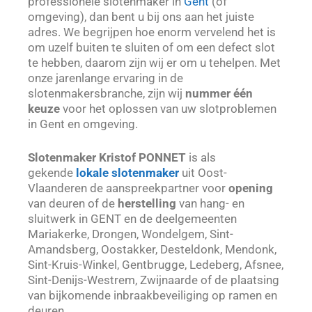
professionele slotenmaker in
Gent
(of
omgeving), dan bent u bij ons aan het juiste
adres. We begrijpen hoe enorm vervelend het is
om uzelf buiten te sluiten of om een defect slot
te hebben, daarom zijn wij er om u tehelpen. Met
onze jarenlange ervaring in de
slotenmakersbranche, zijn wij
nummer één
keuze
voor het oplossen van uw slotproblemen
in Gent en omgeving.
Slotenmaker Kristof PONNET
is als
gekende
lokale slotenmaker
uit Oost-
Vlaanderen de aanspreekpartner voor
opening
van deuren of de
herstelling
van hang- en
sluitwerk in GENT en de deelgemeenten
Mariakerke, Drongen, Wondelgem, Sint-
Amandsberg, Oostakker, Desteldonk, Mendonk,
Sint-Kruis-Winkel, Gentbrugge, Ledeberg, Afsnee,
Sint-Denijs-Westrem, Zwijnaarde of de plaatsing
van bijkomende inbraakbeveiliging op ramen en
deuren.