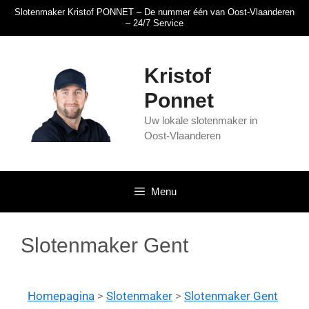
Slotenmaker Kristof PONNET – De nummer één van Oost-Vlaanderen
– 24/7 Service
Kristof
Ponnet
Uw lokale slotenmaker in
Oost-Vlaanderen
Menu
Slotenmaker Gent
Homepagina
>
Slotenmaker
>
Slotenmaker Gent