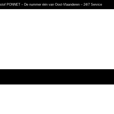
istof PONNET – De nummer één van Oost-Vlaanderen – 24/7 Service