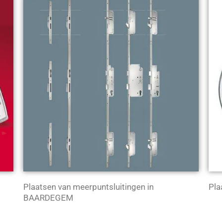
Plaatsen van meerpuntsluitingen in
Pla
BAARDEGEM