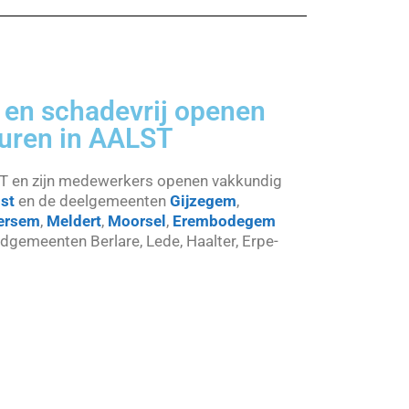
 en schadevrij openen
euren in AALST
T en zijn medewerkers openen vakkundig
st
en de deelgemeenten
Gijzegem
,
ersem
,
Meldert
,
Moorsel
,
Erembodegem
dgemeenten Berlare, Lede, Haalter, Erpe-