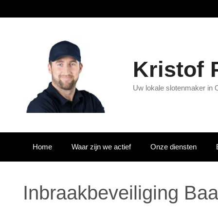
Kristof
Uw lokale slotenmaker in 
Home
Waar zijn we actief
Onze diensten
Inbraakbeveiliging Ba