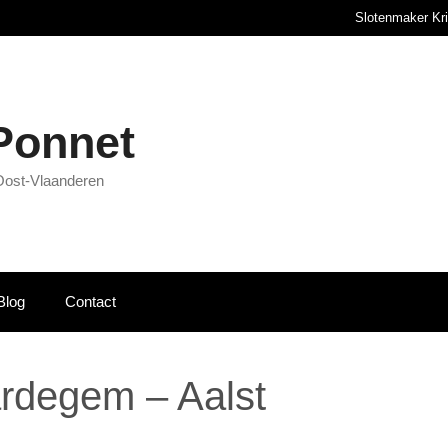
Slotenmaker Kr
 Ponnet
Oost-Vlaanderen
Blog
Contact
ardegem – Aalst