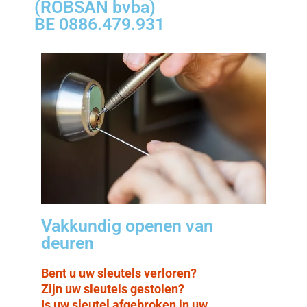
(ROBSAN bvba)
BE 0886.479.931
Vakkundig openen van
deuren
Bent u uw sleutels verloren?
Zijn uw sleutels gestolen?
Is uw sleutel afgebroken in uw