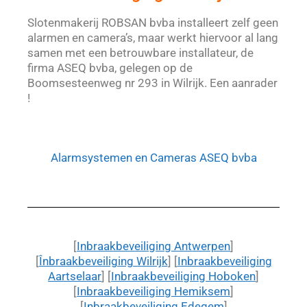
Slotenmakerij ROBSAN bvba installeert zelf geen
alarmen en camera’s, maar werkt hiervoor al lang
samen met een betrouwbare installateur, de
firma ASEQ bvba, gelegen op de
Boomsesteenweg nr 293 in Wilrijk. Een aanrader
!
Alarmsystemen en Cameras ASEQ bvba
[
Inbraakbeveiliging Antwerpen
]
[
Înbraakbeveiliging Wilrijk
] [
Inbraakbeveiliging
Aartselaar
]
[
Inbraakbeveiliging Hoboken
]
[
Inbraakbeveiliging Hemiksem
]
[
Inbraakbeveiliging Edegem
]