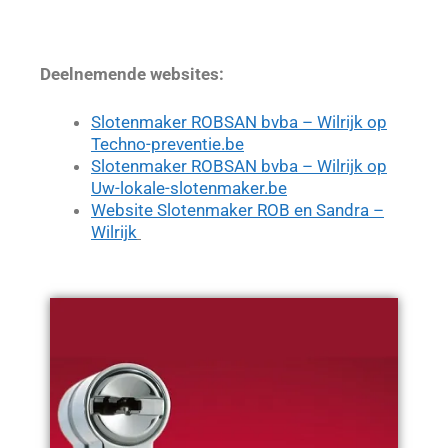
Deelnemende websites:
Slotenmaker ROBSAN bvba – Wilrijk op
Techno-preventie.be
Slotenmaker ROBSAN bvba – Wilrijk op
Uw-lokale-slotenmaker.be
Website Slotenmaker ROB en Sandra –
Wilrijk