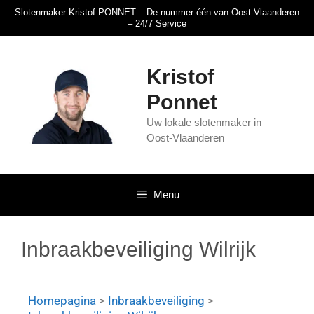
Slotenmaker Kristof PONNET – De nummer één van Oost-Vlaanderen
– 24/7 Service
Kristof
Ponnet
Uw lokale slotenmaker in
Oost-Vlaanderen
Menu
Inbraakbeveiliging Wilrijk
Homepagina
>
Inbraakbeveiliging
>