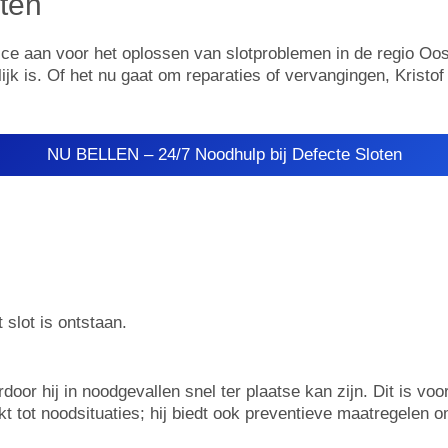
oten
ice aan voor het oplossen van slotproblemen in de regio Oo
lijk is. Of het nu gaat om reparaties of vervangingen, Kristof
NU BELLEN – 24/7 Noodhulp bij Defecte Sloten
 slot is ontstaan.
oor hij in noodgevallen snel ter plaatse kan zijn. Dit is voo
perkt tot noodsituaties; hij biedt ook preventieve maatregel