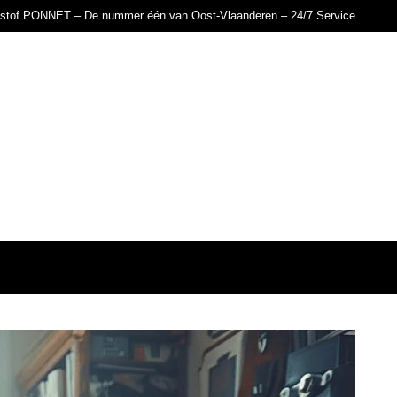
istof PONNET – De nummer één van Oost-Vlaanderen – 24/7 Service