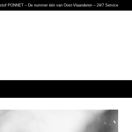
istof PONNET – De nummer één van Oost-Vlaanderen – 24/7 Service