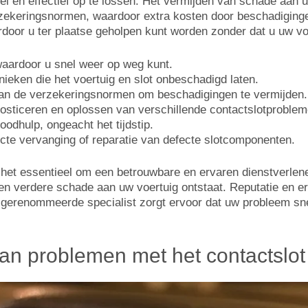
 en effectief op te lossen. Het vermijden van schade aan uw vo
erzekeringsnormen, waardoor extra kosten door beschadigin
oor u ter plaatse geholpen kunt worden zonder dat u uw voe
waardoor u snel weer op weg kunt.
ieken die het voertuig en slot onbeschadigd laten.
an de verzekeringsnormen om beschadigingen te vermijden.
nosticeren en oplossen van verschillende contactslotproblem
oodhulp, ongeacht het tijdstip.
ecte vervanging of reparatie van defecte slotcomponenten.
 het essentieel om een betrouwbare en ervaren dienstverlener
en verdere schade aan uw voertuig ontstaat. Reputatie en er
 gerenommeerde specialist zorgt ervoor dat uw probleem sn
n problemen met het contactslot