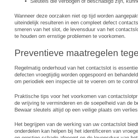
Sleutels die verbogen of beschadigd zijn, kunn
Wanneer deze oorzaken niet op tijd worden aangepakt,
uiteindelijk resulteren in een compleet defect contac
smeren van het slot, de levensduur van het contactsl
te houden om ernstige problemen te voorkomen.
Preventieve maatregelen teg
Regelmatig onderhoud van het contactslot is essentie
defecten vroegtijdig worden opgespoord en behandeld. 
om periodiek een inspectie uit te voeren om te control
Praktische tips voor het voorkomen van contactslotp
de wrijving te verminderen en de soepelheid van de b
Bewaar sleutels altijd op een veilige plaats om verlie
Het begrijpen van de werking van uw contactslot bie
onderdelen kan helpen bij het identificeren van vroege 
op ernstige schade afneemt en de levensduur van het 