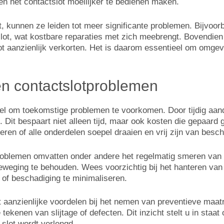
en het contactslot moeilijker te bedienen maken.
 kunnen ze leiden tot meer significante problemen. Bijvoor
tslot, wat kostbare reparaties met zich meebrengt. Bovendie
ot aanzienlijk verkorten. Het is daarom essentieel om omge
en contactslotproblemen
el om toekomstige problemen te voorkomen. Door tijdig aand
Dit bespaart niet alleen tijd, maar ook kosten die gepaard g
eren of alle onderdelen soepel draaien en vrij zijn van besc
roblemen omvatten onder andere het regelmatig smeren van h
eweging te behouden. Wees voorzichtig bij het hanteren van
s of beschadiging te minimaliseren.
dt aanzienlijke voordelen bij het nemen van preventieve ma
tekenen van slijtage of defecten. Dit inzicht stelt u in staa
slot wordt verlengd.