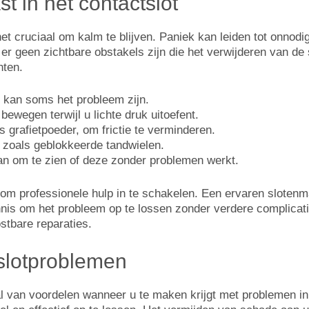
st in het contactslot
het cruciaal om kalm te blijven. Paniek kan leiden tot onnodi
 er geen zichtbare obstakels zijn die het verwijderen van de s
hten.
it kan soms het probleem zijn.
bewegen terwijl u lichte druk uitoefent.
 grafietpoeder, om frictie te verminderen.
zoals geblokkeerde tandwielen.
dan om te zien of deze zonder problemen werkt.
jn om professionele hulp in te schakelen. Een ervaren slotenm
is om het probleem op te lossen zonder verdere complicaties
stbare reparaties.
tslotproblemen
tal van voordelen wanneer u te maken krijgt met problemen i