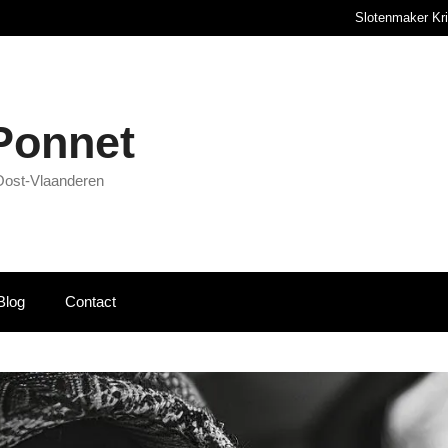
Slotenmaker Kr
 Ponnet
Oost-Vlaanderen
Blog
Contact