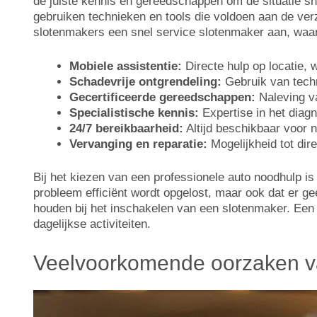
de juiste kennis en gereedschappen om de situatie snel
gebruiken technieken en tools die voldoen aan de v
slotenmakers een snel service slotenmaker aan, waard
Mobiele assistentie:
Directe hulp op locatie, 
Schadevrije ontgrendeling:
Gebruik van techn
Gecertificeerde gereedschappen:
Naleving v
Specialistische kennis:
Expertise in het diag
24/7 bereikbaarheid:
Altijd beschikbaar voor n
Vervanging en reparatie:
Mogelijkheid tot dir
Bij het kiezen van een professionele auto noodhulp is
probleem efficiënt wordt opgelost, maar ook dat er ge
houden bij het inschakelen van een slotenmaker. Een
dagelijkse activiteiten.
Veelvoorkomende oorzaken va