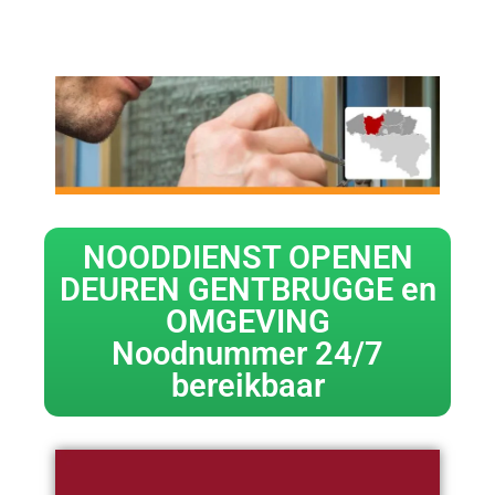
NOODDIENST OPENEN
DEUREN GENTBRUGGE en
OMGEVING
Noodnummer 24/7
bereikbaar