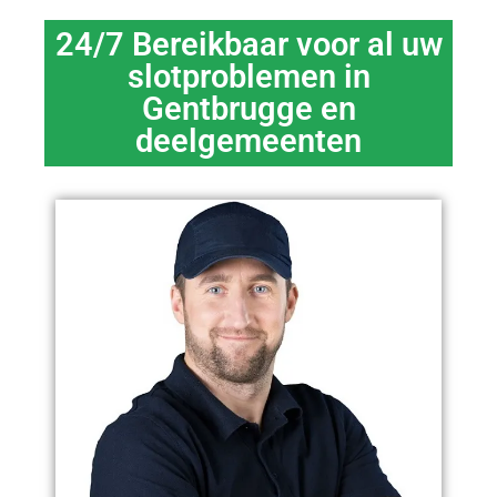
24/7 Bereikbaar voor al uw
slotproblemen in
Gentbrugge en
deelgemeenten