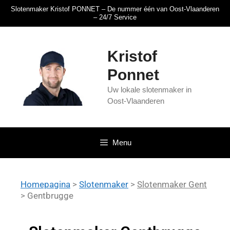
Slotenmaker Kristof PONNET – De nummer één van Oost-Vlaanderen
– 24/7 Service
Kristof
Ponnet
Uw lokale slotenmaker in
Oost-Vlaanderen
Menu
Homepagina
>
Slotenmaker
>
Slotenmaker Gent
> Gentbrugge