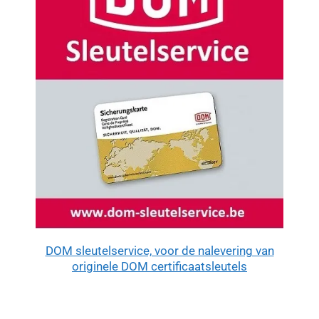
DOM sleutelservice, voor de nalevering van
originele DOM certificaatsleutels