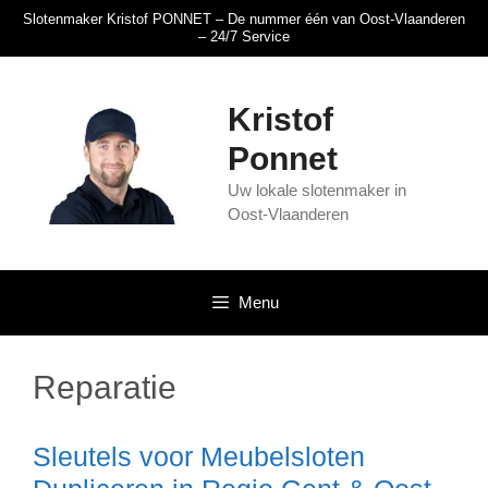
Slotenmaker Kristof PONNET – De nummer één van Oost-Vlaanderen
– 24/7 Service
Kristof
Ponnet
Uw lokale slotenmaker in
Oost-Vlaanderen
Menu
Reparatie
Sleutels voor Meubelsloten