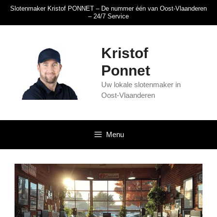
Slotenmaker Kristof PONNET – De nummer één van Oost-Vlaanderen
– 24/7 Service
Kristof
Ponnet
Uw lokale slotenmaker in
Oost-Vlaanderen
Menu